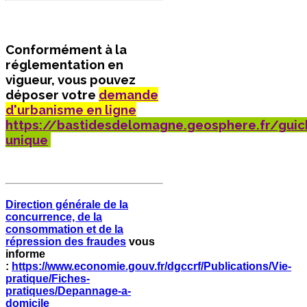
Conformément à la
réglementation en
vigueur, vous pouvez
déposer votre
demande
d'urbanisme en ligne
https://bastidesdelomagne.geosphere.fr/guic
unique
Direction générale de la
concurrence, de la
consommation et de la
répression des fraudes
vous
informe
:
https://www.economie.gouv.fr/dgccrf/Publications/Vie-
pratique/Fiches-
pratiques/Depannage-a-
domicile