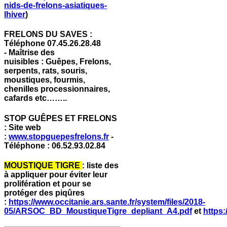
nids-de-frelons-asiatiques-
lhiver
)
FRELONS DU SAVES :
Téléphone 07.45.26.28.48
-
Maîtrise des
nuisibles :
Guêpes, Frelons,
serpents, rats, souris,
moustiques, fourmis,
chenilles processionnaires,
cafards etc……..
STOP GUÊPES ET FRELONS
: Site web
:
www.stopguepesfrelons.fr
-
Téléphone : 06.52.93.02.84
MOUSTIQUE TIGRE
: liste des
à appliquer pour éviter leur
prolifération et pour se
protéger des piqûres
:
https://www.occitanie.ars.sante.fr/system/files/2018-
05/ARSOC_BD_MoustiqueTigre_depliant_A4.pdf
et
https