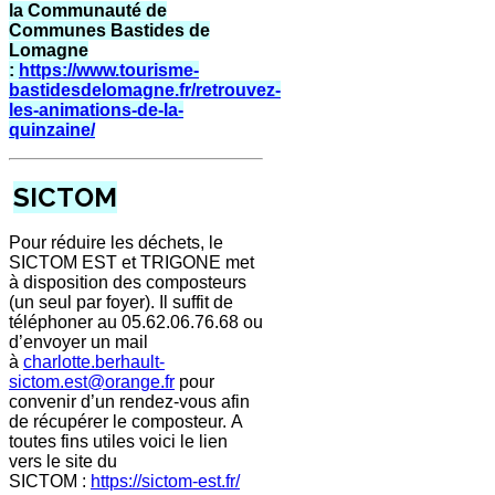
la Communauté de
Communes Bastides de
Lomagne
:
https://www.tourisme-
bastidesdelomagne.fr/retrouvez-
les-animations-de-la-
quinzaine/
SICTOM
Pour réduire les déchets, le
SICTOM EST et TRIGONE met
à disposition des composteurs
(un seul par foyer).
Il suffit de
téléphoner au 05.62.06.76.68 ou
d’envoyer un mail
à
charlotte.berhault-
sictom.est@orange.fr
pour
convenir d’un rendez-vous afin
de récupérer le composteur.
A
toutes fins utiles voici le lien
vers le site du
SICTOM :
https://sictom-est.fr/