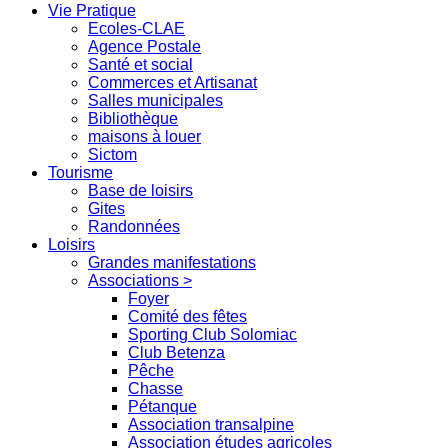
Vie Pratique
Ecoles-CLAE
Agence Postale
Santé et social
Commerces et Artisanat
Salles municipales
Bibliothèque
maisons à louer
Sictom
Tourisme
Base de loisirs
Gites
Randonnées
Loisirs
Grandes manifestations
Associations >
Foyer
Comité des fêtes
Sporting Club Solomiac
Club Betenza
Pêche
Chasse
Pétanque
Association transalpine
Association études agricoles