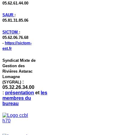
05.62.61.44.00
SAUR
:
05.81.31.85.06
SICTOM
:
05.62.06.76.68
-
https://sictom-
est.fr
Syndicat Mixte de
Gestion des
Rivières Astarac
Lomagne
:
(SYGRAL)
05.32.26.34.00
:
présentation
et
les
membres du
bureau