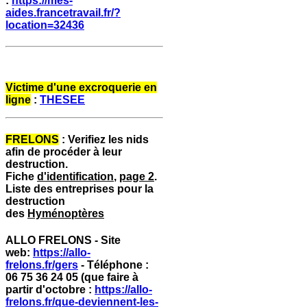
:
https://mes-
aides.francetravail.fr/?
location=32436
Victime d'une excroquerie en
ligne
:
THESEE
FRELONS
: Verifiez les nids
afin de procéder à leur
destruction.
Fiche
d'identification
,
page 2
.
Liste des entreprises pour la
destruction
des
Hyménoptères
ALLO FRELONS -
Site
web:
https://allo-
frelons.fr/gers
-
Téléphone :
06 75 36 24 05 (que faire à
partir d'octobre :
https://allo-
frelons.fr/que-deviennent-les-