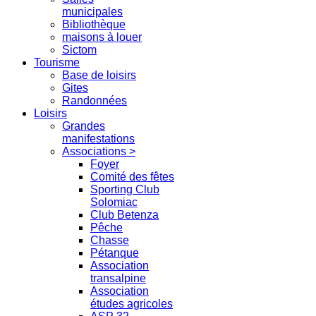
municipales
Bibliothèque
maisons à louer
Sictom
Tourisme
Base de loisirs
Gites
Randonnées
Loisirs
Grandes
manifestations
Associations >
Foyer
Comité des fêtes
Sporting Club
Solomiac
Club Betenza
Pêche
Chasse
Pétanque
Association
transalpine
Association
études agricoles