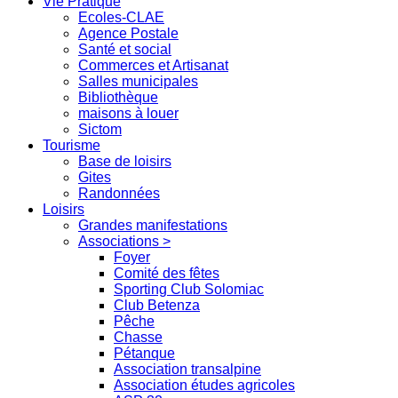
Vie Pratique
Ecoles-CLAE
Agence Postale
Santé et social
Commerces et Artisanat
Salles municipales
Bibliothèque
maisons à louer
Sictom
Tourisme
Base de loisirs
Gites
Randonnées
Loisirs
Grandes manifestations
Associations >
Foyer
Comité des fêtes
Sporting Club Solomiac
Club Betenza
Pêche
Chasse
Pétanque
Association transalpine
Association études agricoles