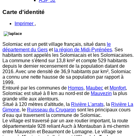
ASP 32
Carte d'identité
Imprimer
,
Solomiac est un petit village français, situé dans
le
département du Gers
et
la région de Midi-Pyrénées
. Ses
habitants sont appelés les Solomiacais et les Solomiacaises.
La commune s'étend sur 13,8 km² et compte 529 habitants
depuis le dernier recensement de la population datant de
2016. Avec une densité de 36,9 habitants par km², Solomiac
a connu une nette hausse de sa population par rapport à
1999.
Entouré par les communes de
Homps
,
Maubec
et
Monfort
,
Solomiac est situé à 8 km au nord-est de
Mauvezin
la plus
grande ville aux alentours.
Situé à 120 mètres d'altitude, la
Rivière L'arrats
, la
Rivière La
Gimone
, le
Ruisseau du Crugaron
sont les principaux cours
d'eau qui traversent la commune de Solomiac.
Le village est traversé par un axe routier important, la route
départementale 928 reliant Auch à Montauban à mi-chemin
entre Mauvezin et Beaumont de Lomagne. Le village se