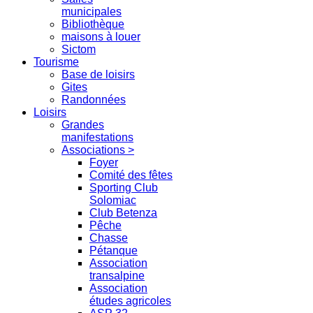
municipales
Bibliothèque
maisons à louer
Sictom
Tourisme
Base de loisirs
Gites
Randonnées
Loisirs
Grandes
manifestations
Associations >
Foyer
Comité des fêtes
Sporting Club
Solomiac
Club Betenza
Pêche
Chasse
Pétanque
Association
transalpine
Association
études agricoles