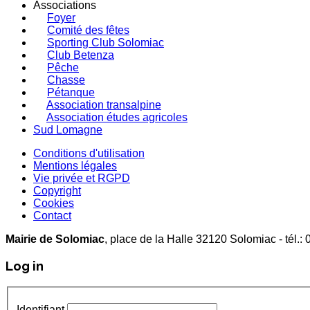
Associations
Foyer
Comité des fêtes
Sporting Club Solomiac
Club Betenza
Pêche
Chasse
Pétanque
Association transalpine
Association études agricoles
Sud Lomagne
Conditions d'utilisation
Mentions légales
Vie privée et RGPD
Copyright
Cookies
Contact
Mairie de Solomiac
, place de la Halle 32120 Solomiac -
Log in
Identifiant