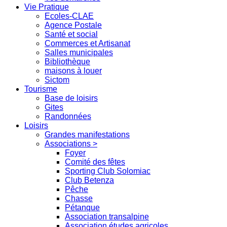
Vie Pratique
Ecoles-CLAE
Agence Postale
Santé et social
Commerces et Artisanat
Salles municipales
Bibliothèque
maisons à louer
Sictom
Tourisme
Base de loisirs
Gites
Randonnées
Loisirs
Grandes manifestations
Associations >
Foyer
Comité des fêtes
Sporting Club Solomiac
Club Betenza
Pêche
Chasse
Pétanque
Association transalpine
Association études agricoles